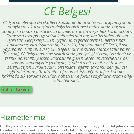
CE Belgesi
CE İşareti, Avrupa Direktifleri kapsamında ürünlerinin uygunluğunun
onaylanmış kuruluşlarca değerlendirilmesi neticesinde, başarılı
sonuçlara binaen üreticilerin ürünlerine iliştirmeye hak kazandıkları,
Fransızca avrupa uygunluk kelimelerinin baş harflerinden oluşan
işarettir. Gerçekleştirilen uygunluk değerlendirmesi neticesinde,
onaylanmış kuruluşlarca ilgili direktif kapsamında CE Sertifikası
yayınlanır. Tüm bu süreç CE Belgelendirme süreci olarak tanımlanır.
Testroof, CE Belgelendirme sektöründe faaliyet gösteren, tecrübeli ve
teknik donanımı yüksek kadrosu ile güven veren, müşterilerine her
zaman samimiyetle yaklaşan, işinde özenli, iş bitirici test ve
sertifikasyon kuruluşudur. Sitemizde, eğitim takviminden güncel
eğitimlerimize göz atabilir, öğrenmek istediğiniz diğer konular
hakkında sık sorulan sorular, haberler ve forum sayfalarımızdan bilgi
edinebilirsiniz.
Eğitim Takvimi
Hizmetlerimiz
CE Belgelendirme, Sistem Belgelendirme, Araç Tip Onayı, GCC Belgelendirme
konularında mevzuat bilgileri ilginizi çekebilir. Ürün gruplarına göre yönetmelik
eşleştirmelerine, yönetmelik temel gerekliliklerine, yöntem seçim tablolarına ve