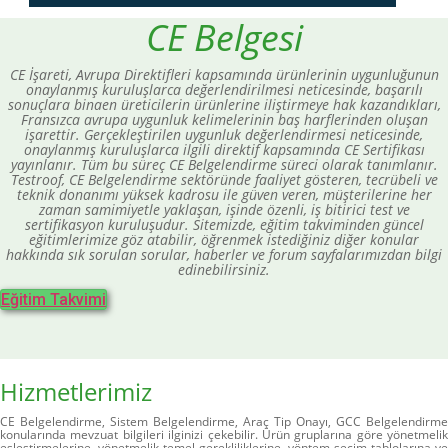
CE Belgesi
CE İşareti, Avrupa Direktifleri kapsamında ürünlerinin uygunluğunun
onaylanmış kuruluşlarca değerlendirilmesi neticesinde, başarılı
sonuçlara binaen üreticilerin ürünlerine iliştirmeye hak kazandıkları,
Fransızca avrupa uygunluk kelimelerinin baş harflerinden oluşan
işarettir. Gerçekleştirilen uygunluk değerlendirmesi neticesinde,
onaylanmış kuruluşlarca ilgili direktif kapsamında CE Sertifikası
yayınlanır. Tüm bu süreç CE Belgelendirme süreci olarak tanımlanır.
Testroof, CE Belgelendirme sektöründe faaliyet gösteren, tecrübeli ve
teknik donanımı yüksek kadrosu ile güven veren, müşterilerine her
zaman samimiyetle yaklaşan, işinde özenli, iş bitirici test ve
sertifikasyon kuruluşudur. Sitemizde, eğitim takviminden güncel
eğitimlerimize göz atabilir, öğrenmek istediğiniz diğer konular
hakkında sık sorulan sorular, haberler ve forum sayfalarımızdan bilgi
edinebilirsiniz.
Eğitim Takvimi
Hizmetlerimiz
CE Belgelendirme, Sistem Belgelendirme, Araç Tip Onayı, GCC Belgelendirme
konularında mevzuat bilgileri ilginizi çekebilir. Ürün gruplarına göre yönetmelik
eşleştirmelerine, yönetmelik temel gerekliliklerine, yöntem seçim tablolarına ve